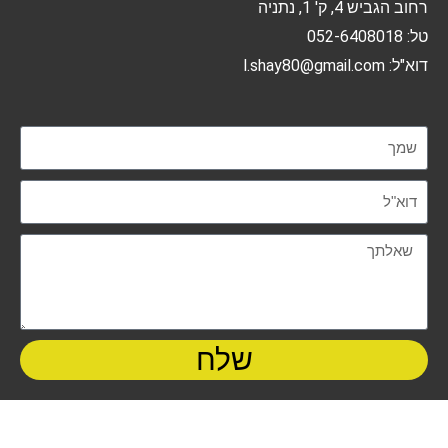
חוב הגביש 4, ק' 1, נתניה
: 052-6408018
א"ל: l.shay80@gmail.com
שלח