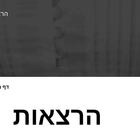
הרצ
דף ה
הרצאות