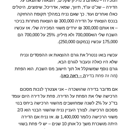
המכירה – מאותם 3 מיליון שקלים, הוצאות שהוצאנו על
הדירה – שכ"ט עו"ד, תיווך, שמאי, אדריכל, שיפוצים, היטלים
כאלו ואחרים ועוד. כך שאם נניח במהלך תקופת ההחזקה
בנכס הוצאתי על הדירה 300,000 ₪ הוצאות מותרות בניכוי
– אז אותם 300,000 ₪ יורדים משווי המכירה שלי. אז עכשיו
השבח שלי הוא700,000 ולא מיליון. 25% על 700,000 הם
175,000 עכשיו (במקום 250,000).
עכשיו בואו ננטרל את גורם ההוצאות או ההפסדים ונניח
שלא היו כאלה ונעבור לגורם הבא.
גורם נוסף שמשוקלל אל תוך חישוב מס השבח, הוא הפחת
(
מה זה פחת בדיר
ה
– ראה כאן
).
אם מדובר בדירה שהושכרה – אני אצטרך לנכות מסכום
הרכישה שלי את הפחת על הדירה. פחת על דירה היום עומד
בד"כ על 2% לשנה שמחושבים מהשווי הרכישה ביחס בנוי
מסכום הרכישה. לצורך העניין נניח שהשווי הבנוי הוא 2/3
משווי הרכישה כלומר 1,400,000 ₪. אז נניח אם הדירה
היתה מושכרת משך כל אותן 10 שנים – יש לי פחת בשווי