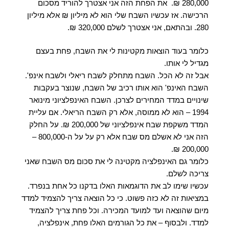
280,000 ₪. את הפחת הזה אני אצטרך להוריד מסכום
הרכישה. אז עכשיו השבח שלי הוא לא מיליון ₪ אלא מיליון
280. ובהתאם, אני אצטרך לשלם 320,000 ₪.
כלומר בעוד הוצאות מקטינות לי את השבח, פחת בעצם
מגדיל לי אותו.
אבל זה לא הכל. השבח מתחלק לשבח ריאלי ולשבח אינפ'.
השבח האינפ' הוא אותו רכיב של השבח, שנוצר בעקבות
שינויים במדד המחירים לצרכן. השבח האינפלציוני מינואר
1994 – הוא לא ממוסה, אלא רק השבח הריאלי. אם עליית
המדד משקפת שבח אינפלציוני של 200,000 ₪. על החלק
הזה אני לא אשלם מס שבח אלא רק על על ה-800,000 –
200,000 ₪.
כלומר גם האינפלציה מקטינה לי את סכום מס השבח שאני
צריכה לשלם.
עכשיו שימו לב את הדוגמאות האלו בדקנו כל אחת בנפרד.
במציאות זה לא כזה פשוט. כי כל הוצאה צריך להצמיד למדד
מיום שהוצאה ועד למועד המכירה. וכל פחת צריך להצמיד
למדד. ולבסוף – את כל הגורמים האלו פחת, אינפלציה,