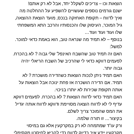
הוצאות וכו – צריכים לשקלל יחד, אבל לא רק אותם!
ישנם גורמים נוספים שעשויים להשפיע על ההחלטה מה
ואיך לדווח – תקופת האחזקה בנכס, מועד הוצאת ההוצאה,
גיל המוכר, העיסוק שלו והכנסותיו והרכב התא המשפחתי
שלו ועוד ועוד ועוד…
בנוסף – לא תמיד מה שנראה טוב, הוא באמת כדאי למוכר.
למשל:
האם זה תמיד טוב שהשבח האינפל' שלי גבוה ? לא בהכרח.
לפעמים דווקא כדאי לי שהרכיב של השבח הריאלי יהיה
גבוה יותר.
האם תמיד ניתן לנכות הוצאות כשהדירה מושכרת ? לא
תמיד. אם הדירה הושכרה אז פחת ינוכה אבל הוצאות על
אותה תקופת שכירות לא יותרו בניכוי.
האם תמיד כדאי לדווח הוצאות ? לא בהכרח. לפעמים דווקא
עדיף לי לא לדווח הוצאה מסויימת ודווקא לדווח אותה יגדיל
את המס שהמוכר צריך לשלם.
בקיצור… זו תורה שלמה.
ורק עו"ד שמתמחה לא רק במקרקעין אלא גם במיסוי
מקרקעין יידע איך בדיוק לדווח כדי להביא לחיסכון מקסימלי